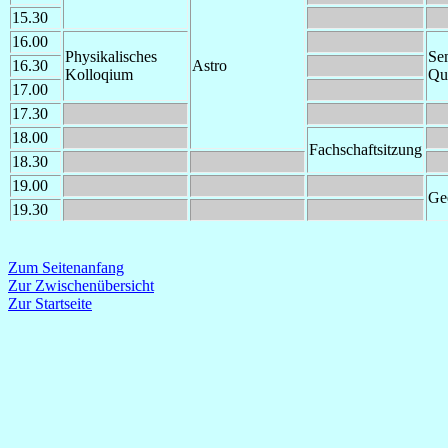
15.30
16.00
Physikalisches
Se
16.30
Astro
Kolloqium
Qu
17.00
17.30
18.00
Fachschaftsitzung
18.30
19.00
Ge
19.30
Zum Seitenanfang
Zur Zwischenübersicht
Zur Startseite