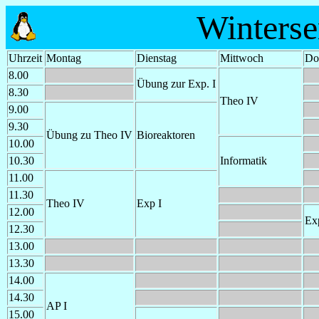
Winterse
Uhrzeit
Montag
Dienstag
Mittwoch
Do
8.00
Übung zur Exp. I
8.30
Theo IV
9.00
9.30
Übung zu Theo IV
Bioreaktoren
10.00
10.30
Informatik
11.00
11.30
Theo IV
Exp I
12.00
Ex
12.30
13.00
13.30
14.00
14.30
AP I
15.00