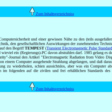
Zum Inhaltsverzeichniss
mputersicherheit und einer gewissen Nähe zu den (teils ausgefalle
echnik, den gesellschaftlichen Auswirkungen der zunehmenden Technis
g auf den Begriff
TEMPEST
(
Transient Electromagnetic Pulse Standar
d wieviel ein (Regierungs)-PC davon abstrahlen darf. 1985 gelang e
rity"-Journal den Artikel "Electromagnetic Radiation from Video Di
 von einem Computer ausgehende Strahlung abgefangen, und daß darau
ng zu wiederholen, schien aussichtslos, aber was ein Computer ab
h im folgenden auf die zivilen und frei erhältlichen Standards d
Zum Inhaltsverzeichniss