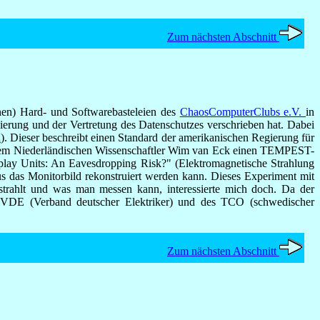
Zum nächsten Abschnitt
nen) Hard- und Softwarebasteleien des
ChaosComputerClubs e.V.
in
ierung und der Vertretung des Datenschutzes verschrieben hat. Dabei
d
). Dieser beschreibt einen Standard der amerikanischen Regierung für
s dem Niederländischen Wissenschaftler Wim van Eck einen TEMPEST-
splay Units: An Eavesdropping Risk?" (Elektromagnetische Strahlung
s das Monitorbild rekonstruiert werden kann. Dieses Experiment mit
strahlt und was man messen kann, interessierte mich doch. Da der
es VDE (Verband deutscher Elektriker) und des TCO (schwedischer
Zum nächsten Abschnitt