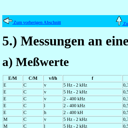
Zum vorherigen Abschnitt
Zum
5.) Messungen an ei
a) Meßwerte
E/M
C/M
v/l/h
f
E
C
v
5 Hz - 2 kHz
0,
E
C
v
5 Hz - 2 kHz
0,
E
C
v
2 - 400 kHz
0,
E
C
l
2 - 400 kHz
0,
E
C
h
2 - 400 kH
0,
M
C
v
5 Hz - 2 kHz
0,
M
C
l
5 Hz - 2 kHz
0,